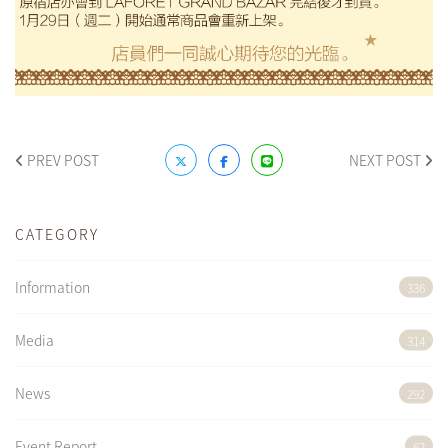
PREV POST
NEXT POST
CATEGORY
Information
336
Media
314
News
292
Event Report
62