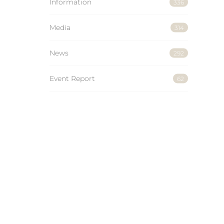
Information
336
Media
314
News
292
Event Report
62