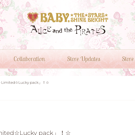
Collaboration
Store Updates
Store
ine Limited☆Lucky pack」！☆
 Limited☆Lucky pack」！☆