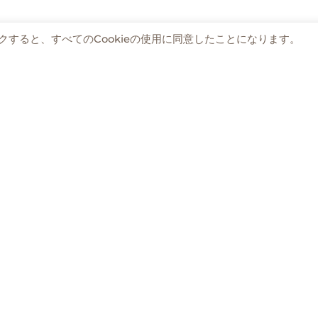
すると、すべてのCookieの使用に同意したことになります。
tions at the store
Attention about copy/imitation products