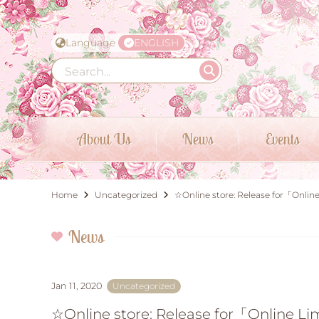
Language
ENGLISH
About Us
News
Events
Home
Uncategorized
☆Online store: Release for「Onl
News
Jan 11, 2020
Uncategorized
☆Online store: Release for「Online