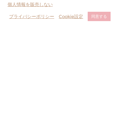
個人情報を販売しない
プライバシーポリシー
Cookie設定
同意する
For reservations at the store
Attention about copy/imitation products
Contact Us
当サイト内のすべての絵と文の転載はご遠慮ください。無許可の転載、複
製、転用等は法律により罰せられます。
All rights reserved. Unauthorized duplication is a violation of
applicable laws.
本站內所有图文请勿转载. 未经许可不得转载使用，违者必究.
© 1988-2026 BABY, THE STARS SHINE BRIGHT All rights reserved.