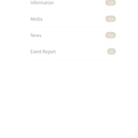
Information
336
Media
314
News
292
Event Report
62