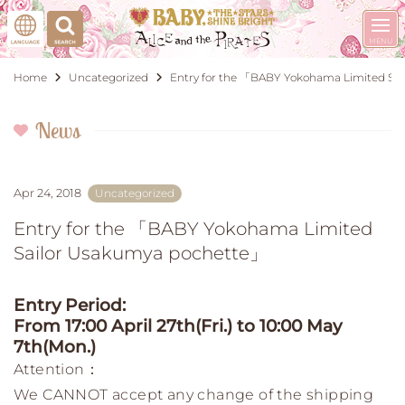
Home
Uncategorized
Entry for the 「BABY Yokohama Limited Sa
News
Apr 24, 2018
Uncategorized
Entry for the 「BABY Yokohama Limited
Sailor Usakumya pochette」
Entry Period:
From 17:00 April 27th(Fri.) to 10:00 May
7th(Mon.)
Attention：
We CANNOT accept any change of the shipping