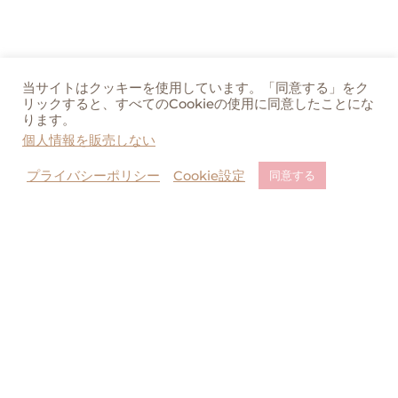
当サイトはクッキーを使用しています。「同意する」をク
リックすると、すべてのCookieの使用に同意したことにな
ります。
個人情報を販売しない
プライバシーポリシー
Cookie設定
同意する
For reservations at the store
Attention about copy/imitation products
Contact Us
当サイト内のすべての絵と文の転載はご遠慮ください。無許可の転載、複