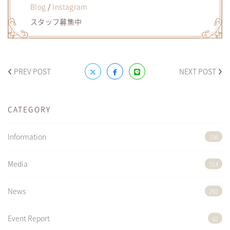
Blog
/
Instagram
スタッフ募集中
PREV POST
NEXT POST
CATEGORY
Information
336
Media
314
News
292
Event Report
62