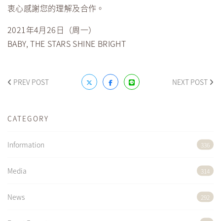
衷心感謝您的理解及合作。
2021年4月26日（周一）
BABY, THE STARS SHINE BRIGHT
PREV POST
NEXT POST
CATEGORY
Information
336
Media
314
News
292