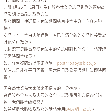
【有關於休業分店取貨】
有關4月25日（周日）為止於各休業分店已到貨的預約商
品及調貨商品之取貨方法、
取貨期間一律延長、休業期間結束後會由分店向客人聯
絡。
商品基本上會由店舖保管、若已付清全款的商品也接受於
其他分店取貨。
此情況下是將商品從休業中的分店轉到其他分店、請理解
所需時間會較長。
如有任何疑問請以電郵查詢：
post@babyssb.co.jp
請注意只能在平日回覆、周六周日及公眾假期無法即時回
覆。
因突然休業為大家帶來不便真的十分抱歉、
為保障各位客人及店員的安全、以及盡可能方便各位購
物、我們將會繼續努力、
如希望盡快購物及取貨的話請使用
BABY網上商店
。