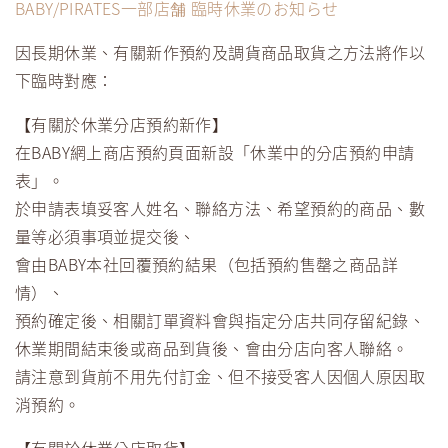
BABY/PIRATES一部店舗 臨時休業のお知らせ
因長期休業、有關新作預約及調貨商品取貨之方法將作以
下臨時對應：
【有關於休業分店預約新作】
在BABY網上商店預約頁面新設「休業中的分店預約申請
表」。
於申請表填妥客人姓名、聯絡方法、希望預約的商品、數
量等必須事項並提交後、
會由BABY本社回覆預約結果（包括預約售罄之商品詳
情）、
預約確定後、相關訂單資料會與指定分店共同存留紀錄、
休業期間結束後或商品到貨後、會由分店向客人聯絡。
請注意到貨前不用先付訂金、但不接受客人因個人原因取
消預約。