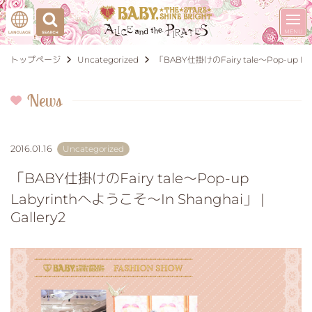
トップページ
Uncategorized
「BABY仕掛けのFairy tale～Pop-up Lab
News
2016.01.16
Uncategorized
「BABY仕掛けのFairy tale～Pop-up
Labyrinthへようこそ～In Shanghai」 |
Gallery2