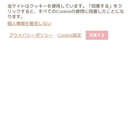
当サイトはクッキーを使用しています。「同意する」をク
リックすると、すべてのCookieの使用に同意したことにな
ります。
個人情報を販売しない
プライバシーポリシー
Cookie設定
同意する
店舗でのご予約について
ご購入に関するご注意
コピー・類似商品に関しまして
お問い合わせ
当サイト内のすべての絵と文の転載はご遠慮ください。無許可の転載、複
製、転用等は法律により罰せられます。
All rights reserved. Unauthorized duplication is a violation of