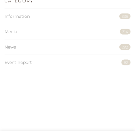
CATEGORY
Information
336
Media
314
News
292
Event Report
62