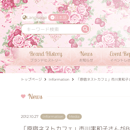
Language
日本語
Brand History
News
Event Re
ブランドヒストリー
お知らせ
イベントレ
トップページ
Information
「原宿ネストカフェ」市川実和子
News
2012.10.27
Information
Media
「原宿ネストカフェ」市川実和子さんがB