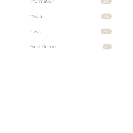
Information
336
Media
314
News
292
Event Report
62