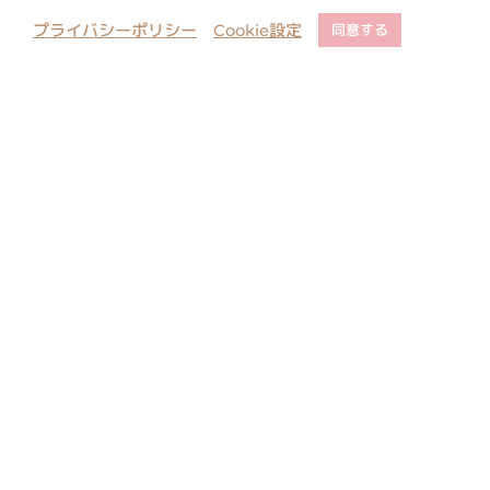
プライバシーポリシー
Cookie設定
同意する
店舗でのご予約について
ご購入に関するご注意
コピー・類似商品に関しまして
お問い合わせ
当サイト内のすべての絵と文の転載はご遠慮ください。無許可の転載、複
製、転用等は法律により罰せられます。
All rights reserved. Unauthorized duplication is a violation of
applicable laws.
本站內所有图文请勿转载. 未经许可不得转载使用，违者必究.
© 1988-2026 BABY, THE STARS SHINE BRIGHT All rights reserved.