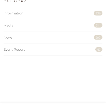
CATEGORY
Information
336
Media
314
News
292
Event Report
62