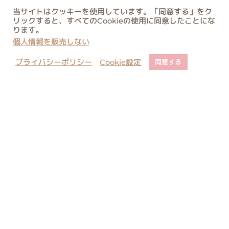
当サイトはクッキーを使用しています。「同意する」をク
リックすると、すべてのCookieの使用に同意したことにな
ります。
個人情報を販売しない
プライバシーポリシー
Cookie設定
同意する
店舗でのご予約について
ご購入に関するご注意
コピー・類似商品に関しまして
お問い合わせ
当サイト内のすべての絵と文の転載はご遠慮ください。無許可の転載、複
製、転用等は法律により罰せられます。
All rights reserved. Unauthorized duplication is a violation of