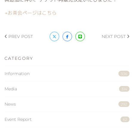
→お茶会ページはこちら
PREV POST
NEXT POST
CATEGORY
Information
336
Media
314
News
292
Event Report
62