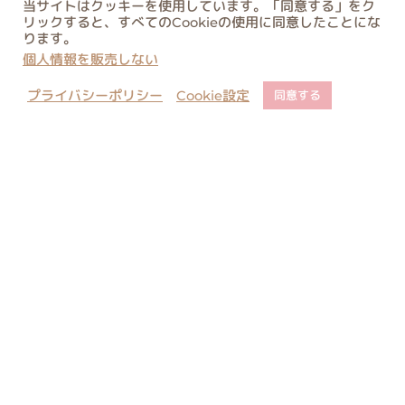
当サイトはクッキーを使用しています。「同意する」をク
リックすると、すべてのCookieの使用に同意したことにな
ります。
個人情報を販売しない
プライバシーポリシー
Cookie設定
同意する
店舗でのご予約について
ご購入に関するご注意
コピー・類似商品に関しまして
お問い合わせ
当サイト内のすべての絵と文の転載はご遠慮ください。無許可の転載、複
製、転用等は法律により罰せられます。
All rights reserved. Unauthorized duplication is a violation of
applicable laws.