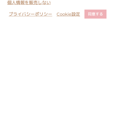
個人情報を販売しない
プライバシーポリシー
Cookie設定
同意する
店舗でのご予約について
ご購入に関するご注意
コピー・類似商品に関しまして
お問い合わせ
当サイト内のすべての絵と文の転載はご遠慮ください。無許可の転載、複
製、転用等は法律により罰せられます。
All rights reserved. Unauthorized duplication is a violation of
applicable laws.
本站內所有图文请勿转载. 未经许可不得转载使用，违者必究.