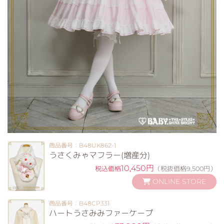
商品番号：B48UK862-1
うさくみゃマフラー(増産分)
10,450円
税込価格
（税抜価格9,500円）
ONLINE STORE
商品番号：B48CP331
ハートうさみみファーケープ