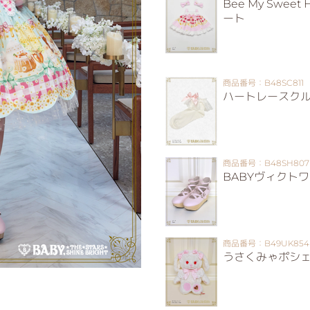
Bee My Swe
ート
商品番号：B48SC811
ハートレースク
商品番号：B48SH807
BABYヴィクト
商品番号：B49UK854
うさくみゃポシ