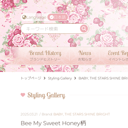
Language
日本語
Brand History
News
Event Re
ブランドヒストリー
お知らせ
イベントレ
トップページ
Styling Gallery
BABY, THE STARS SHINE BR
Styling Gallery
2025.03.21
BABY, THE STARS SHINE BRIGHT
Bee My Sweet Honey柄