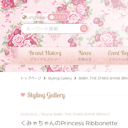
Language
日本語
Brand History
News
Event Re
ブランドヒストリー
お知らせ
イベントレ
トップページ
Styling Gallery
BABY, THE STARS SHINE BR
Styling Gallery
2026.06.12
BABY, THE STARS SHINE BRIGHT
くみゃちゃんのPrincess Ribbonette