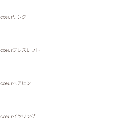
se♡cœurリング
sse♡cœurブレスレット
se♡cœurヘアピン
sse♡cœurイヤリング