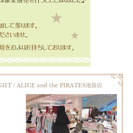
GHT / ALICE and the PIRATES池袋店