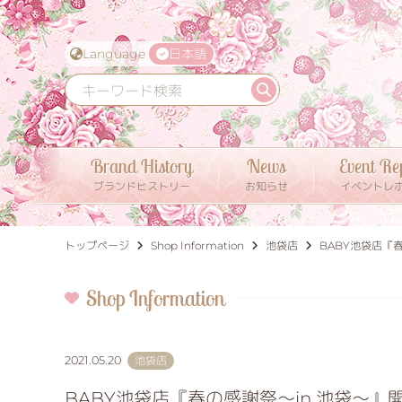
Language
日本語
Brand History
News
Event Re
ブランドヒストリー
お知らせ
イベントレ
トップページ
Shop Information
池袋店
BABY池袋店『
Shop Information
2021.05.20
池袋店
BABY池袋店『春の感謝祭～in 池袋～』