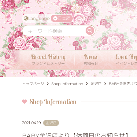
Language
日本語
Brand History
News
Event Re
ブランドヒストリー
お知らせ
イベントレ
トップページ
Shop Information
金沢店
BABY金沢店よ
Shop Information
2021.04.19
金沢店
BABY金沢店より【休館日のお知らせ】