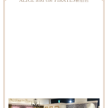
ALICE and the PIRATES新宿店