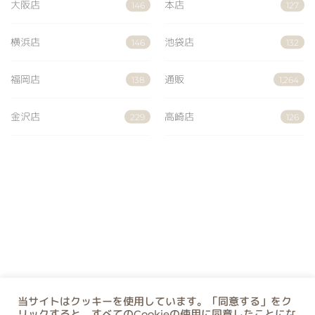
大阪店
本店
146
127
横浜店
池袋店
146
132
福岡店
通販
138
1,264
金沢店
高崎店
229
126
当サイトはクッキーを使用しています。「同意する」をク
リックすると、すべてのCookieの使用に同意したことにな