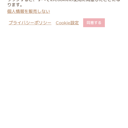
ります。
個人情報を販売しない
プライバシーポリシー
Cookie設定
同意する
店舗でのご予約について
ご購入に関するご注意
コピー・類似商品に関しまして
お問い合わせ
当サイト内のすべての絵と文の転載はご遠慮ください。無許可の転載、複
製、転用等は法律により罰せられます。
All rights reserved. Unauthorized duplication is a violation of
applicable laws.
本站內所有图文请勿转载. 未经许可不得转载使用，违者必究.