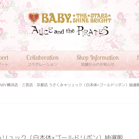
port
Collaboration
Shop Information
S
ポート
コラボレーション
店舗からのお知らせ
ABY横浜店・三宮店・京都店 うさくみゃリュック（白本体×ゴールドリボン）抽選
みゃリュック（白本体×ゴールドリボン）抽選販