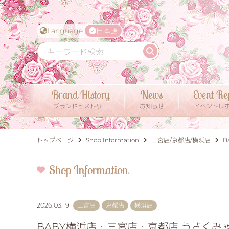
Language
日本語
Brand History
News
Event Re
ブランドヒストリー
お知らせ
イベントレ
トップページ
Shop Information
三宮店
京都店
横浜店
B
Shop Information
2026.03.19
三宮店
京都店
横浜店
BABY横浜店・三宮店・京都店 うさく