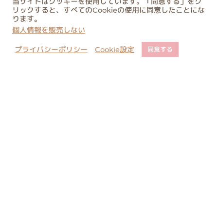
当サイトはクッキーを使用しています。「同意する」をク
リックすると、すべてのCookieの使用に同意したことにな
ります。
個人情報を販売しない
プライバシーポリシー
Cookie設定
同意する
店舗でのご予約について
ご購入に関するご注意
コピー・類似商品に関しまして
お問い合わせ
当サイト内のすべての絵と文の転載はご遠慮ください。無許可の転載、複
製、転用等は法律により罰せられます。
All rights reserved. Unauthorized duplication is a violation of
applicable laws.