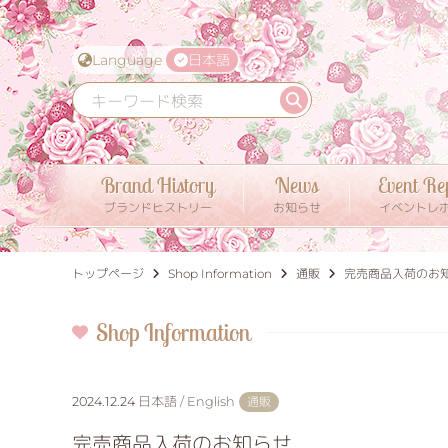
Language
日本語
Brand History
News
Event Re
ブランドヒストリー
お知らせ
イベントレ
トップページ
Shop Information
通販
完売商品入荷のお
Shop Information
2024.12.24
日本語 / English
通販
完売商品入荷のお知らせ